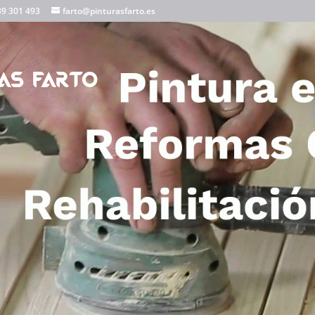
39 301 493
farto@pinturasfarto.es
AS FARTO