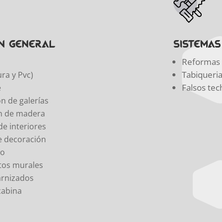
en General
SISTEMA
Reformas 
Tabiqueri
ura y Pvc)
Falsos tec
e
ón de galerías
n de madera
e interiores
e decoración
do
tos murales
arnizados
cabina