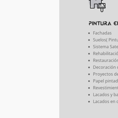
Pintura 
Fachadas
Suelos( Pint
Sistema Sat
Rehabilitaci
Restauració
Decoración d
Proyectos d
Papel pinta
Revestimien
Lacados y b
Lacados en 